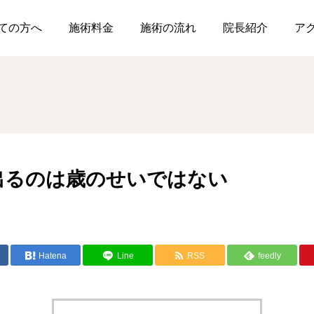
痛が遅く出るのは歳のせいではない
ての方へ
施術料金
施術の流れ
院長紹介
ア
出るのは歳のせいではない
Hatena
Line
RSS
feedly