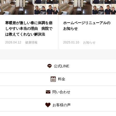
施術の流れ
院長紹介
寒暖差が激しい春に体調を崩
ホームページリニューアルの
しやすい本当の理由 病院で
お知らせ
は教えてくれない解決法
アクセス
2026.04.12
健康情報
2025.01.10
お知らせ
お問い合わせ
公式LINE
料金
問い合わせ
お客様の声