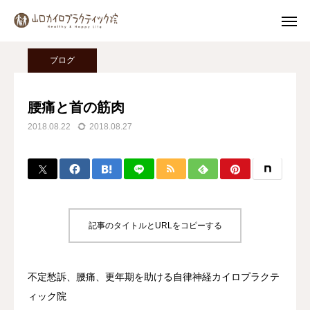
ブログ
ブログ
腰痛と首の筋肉
ブログ
Instagram
腰痛と首の筋肉
2018.08.22
2018.08.27
公式LINE
MENU
院長詳細
記事のタイトルとURLをコピーする
トップページ
初めての方へ
不定愁訴、腰痛、更年期を助ける自律神経カイロプラクテ
ィック院
施術料金